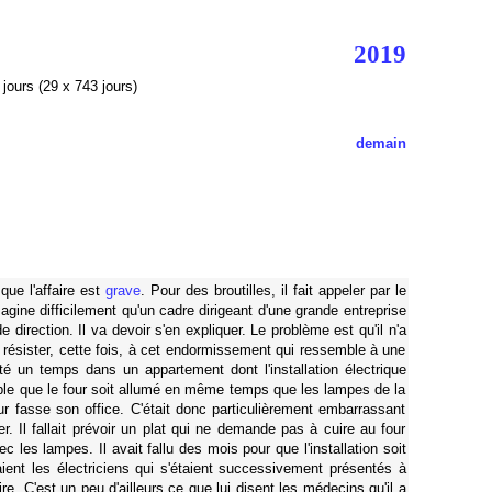
2019
jours (29 x 743 jours)
demain
que l'affaire est
grave
. Pour des broutilles, il fait appeler par le
magine difficilement qu'un cadre dirigeant d'une grande entreprise
 direction. Il va devoir s'en expliquer. Le problème est qu'il n'a
pu résister, cette fois, à cet endormissement qui ressemble à une
ité un temps dans un appartement dont l'installation électrique
emple que le four soit allumé en même temps que les lampes de la
ur fasse son office. C'était donc particulièrement embarrassant
r. Il fallait prévoir un plat qui ne demande pas à cuire au four
vec les lampes. Il avait fallu des mois pour que l'installation soit
ient les électriciens qui s'étaient successivement présentés à
re. C'est un peu d'ailleurs ce que lui disent les médecins qu'il a