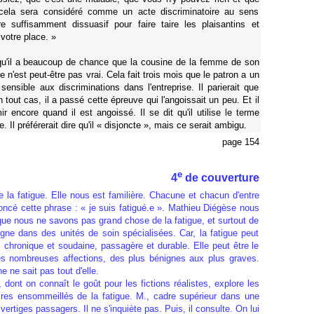
 cela sera considéré comme un acte discriminatoire au sens
re suffisamment dissuasif pour faire taire les plaisantins et
votre place. »
 qu'il a beaucoup de chance que la cousine de la femme de son
 n'est peut-être pas vrai. Cela fait trois mois que le patron a un
ensible aux discriminations dans l'entreprise. Il parierait que
En tout cas, il a passé cette épreuve qui l'angoissait un peu. Et il
r encore quand il est angoissé. Il se dit qu'il utilise le terme
e. Il préférerait dire qu'il « disjoncte », mais ce serait ambigu.
page 154
e
4
de couverture
e la fatigue. Elle nous est familière. Chacune et chacun d'entre
oncé cette phrase : « je suis fatigué.e ». Mathieu Diégèse nous
que nous ne savons pas grand chose de la fatigue, et surtout de
igne dans des unités de soin spécialisées. Car, la fatigue peut
is chronique et soudaine, passagère et durable. Elle peut être le
s nombreuses affections, des plus bénignes aux plus graves.
ne sait pas tout d'elle.
dont on connaît le goût pour les fictions réalistes, explore les
ires ensommeillés de la fatigue. M., cadre supérieur dans une
vertiges passagers. Il ne s'inquiète pas. Puis, il consulte. On lui