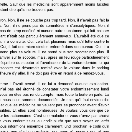
nnelle. Sauf que les médecins sont apparemment moins lucides
stent dire qu'ils ne trouvent pas.
tron. Non, il ne se couche pas trop tard. Non, il n'avait pas fait la
e. Non, il ne prend pas de somnifères ni d'anxiolytiques. Non, il
 pas de sirop codéiné ni aucune autre substance qui fait baisser
ant n'était pas particulièrement ennuyeux. L'aurait-il été que ce
, il a consulté. Oui, cela fait plusieurs mois qu'il lutte contre le
 Oui, il fait des micro-siestes enfermé dans son bureau. Oui, il a
rend plus sa voiture. Il ne prend plus son scooter non plus. Il
arriver sur le scooter, mais, après un feu rouge particulièrement
éséquilibre du scooter et l'avertisseur de la voiture derrière lui qui
Le scooter est désormais remisé avec la voiture dans le parking
'heure d'y aller. Il ne doit pas être en retard à ce rendez-vous.
me il l'avait pensé. Il ne lui a demandé aucune explication.
n'ai pas été étonné de constater votre endormissement lundi
vous en êtes pas rendu compte, mais toute la boîte en parle. La
s nous nous sommes documentés. Je sais qu'il faut environ dix
e et que les médecins ne veulent pas se prononcer avant d'avoir
sibles. Et elles sont nombreuses. Je voulais vous dire que ce
ur les actionnaires. C'est une maladie et vous n'avez pas choisi
e vous endormissiez au codir plutôt que vous soyez en arrêt
us informions ensemble clairement lundi prochain le codir qu'il
siez, que c'est une maladie, que vous n'y pouvez rien et que