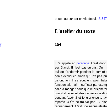
et son auteur est en vie depuis
21547
L'atelier du texte
r
154
Il l'a appelé en
personne
. C'est donc 
secrétariat. Il n'est pas surpris. On i
puisse s'endormir pendant le comité de
rien à expliquer, sinon qu'il n'a pas 
disjonction. Il se souvient avoir hab
fonctionnait mal. Il suffisait par ex
salle à manger pour que le disjoncte
quand il recevait des convives à dîne
pendant l'apéritif et jongler ensuite a
réparée. « On ne trouve pas ! » disa
l'appartement. C'est une panne aléatoi