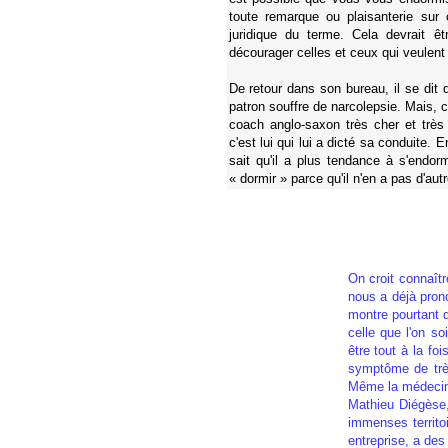
toute remarque ou plaisanterie sur
juridique du terme. Cela devrait êt
décourager celles et ceux qui veulent 
De retour dans son bureau, il se dit
patron souffre de narcolepsie. Mais, ce
coach anglo-saxon très cher et très s
c'est lui qui lui a dicté sa conduite. 
sait qu'il a plus tendance à s'endormi
« dormir » parce qu'il n'en a pas d'autr
On croit connaîtr
nous a déjà pron
montre pourtant 
celle que l'on so
être tout à la fo
symptôme de trè
Même la médecine 
Mathieu Diégèse, 
immenses territo
entreprise, a des 