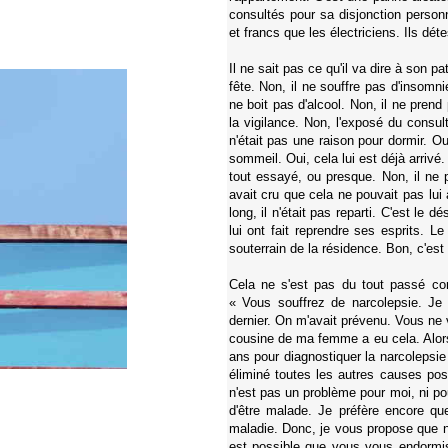
consultés pour sa disjonction perso
et francs que les électriciens. Ils déte
Il ne sait pas ce qu'il va dire à son pa
fête. Non, il ne souffre pas d'insomni
ne boit pas d'alcool. Non, il ne prend
la vigilance. Non, l'exposé du consult
n'était pas une raison pour dormir. Oui
sommeil. Oui, cela lui est déjà arrivé.
tout essayé, ou presque. Non, il ne p
avait cru que cela ne pouvait pas lui 
long, il n'était pas reparti. C'est le d
lui ont fait reprendre ses esprits. 
souterrain de la résidence. Bon, c'est l
Cela ne s'est pas du tout passé com
« Vous souffrez de narcolepsie. Je 
dernier. On m'avait prévenu. Vous ne 
cousine de ma femme a eu cela. Alor
ans pour diagnostiquer la narcolepsi
éliminé toutes les autres causes pos
n'est pas un problème pour moi, ni po
d'être malade. Je préfère encore qu
maladie. Donc, je vous propose que no
est possible que vous vous endormis