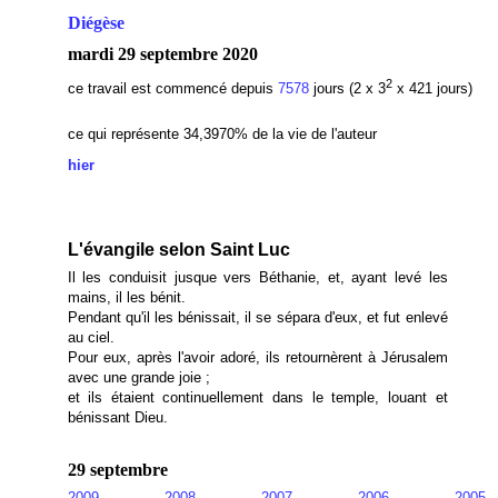
Diégèse
mardi 29 septembre 2020
2
ce travail est commencé depuis
7578
jours (2 x 3
x 421 jours)
ce qui représente 34,3970% de la vie de l'auteur
hier
L'évangile selon Saint Luc
Il les conduisit jusque vers Béthanie, et, ayant levé les
mains, il les bénit.
Pendant qu'il les bénissait, il se sépara d'eux, et fut enlevé
au ciel.
Pour eux, après l'avoir adoré, ils retournèrent à Jérusalem
avec une grande joie ;
et ils étaient continuellement dans le temple, louant et
bénissant Dieu.
29 septembre
2009
2008
2007
2006
2005