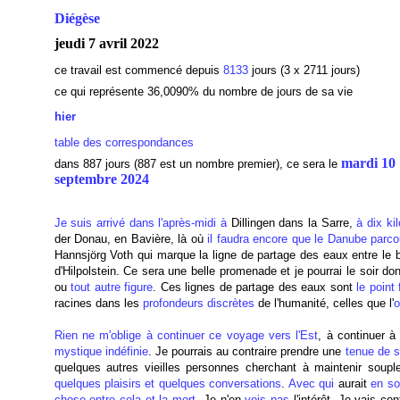
Diégèse
jeudi 7 avril 2022
ce travail est commencé depuis
8133
jours (3 x 2711 jours)
ce qui représente 36,0090
% du nombre de jours de sa vie
hier
table des correspondances
mardi 10
dans 887 jours (887 est un nombre premier), ce sera le
septembre 2024
Je suis arrivé dans l'après-midi à
Dillingen dans la Sarre,
à dix ki
der Donau, en Bavière, là où
il faudra encore que le Danube parco
Hannsjörg Voth qui marque la ligne de partage des eaux entre le 
d'Hilpolstein. Ce sera une belle promenade et je pourrai le soi
ou
tout autre figure
. Ces lignes de partage des eaux sont
le point 
racines dans les
profondeurs discrètes
de l'humanité, celles que l'
o
Rien ne m'oblige à continuer ce voyage vers l'Est
, à continuer 
mystique indéfinie
. Je pourrais au contraire prendre une
tenue de 
quelques autres vieilles personnes cherchant à maintenir souple
quelques plaisirs et quelques conversations
.
Avec qui
aurait
en s
chose entre cela et la mort
. Je n'en
vois pas
l'intérêt. Je vais co