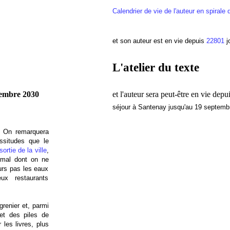
Calendrier de vie de l'auteur en spirale 
et son auteur est en vie depuis
22801
j
L'atelier du texte
tembre 2030
et l'auteur sera peut-être en vie de
séjour à Santenay jusqu'au 19 septemb
. On remarquera
ssitudes que le
sortie de la ville
,
ermal dont on ne
eurs pas les eaux
x restaurants
grenier et, parmi
et des piles de
r les livres, plus