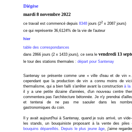
Diégèse
mardi 8 novembre 2022
2
ce travail est commencé depuis
8348
jours (2
x 2087 jours)
ce qui représente 36,6124% de la vie de l'auteur
hier
table des correspondances
vendredi 13 sep
dans 2866 jours (2 x 1433 jours), ce sera le
le tour des stations thermales :
départ pour Santenay
Santenay se présente comme une « ville d'eau et de vin »
cependant que la production de vin a connu moins de vici
thermalisme, qui a bien failli s'arrêter avant la construction
à la 
il y a une petite dizaine d'années, d'un nouveau centre th
commentera pas l'architecture bétonnée. Je n'y prendrai d'aill
et tenterai de ne pas me saouler dans les nombreu
gastronomiques du coin.
Il y avait aujourd'hui à Santenay, quand je suis arrivé, un vide-
les stands, un bouquiniste proposant à la vente des piles 
bouquins dépareillés
.
Depuis le plus jeune âge
, j'aime regarde