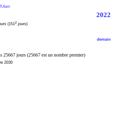
d'Ulam
2022
2
ours (151
jours)
demain
puis 25667 jours (25667 est un nombre premier)
re 2030