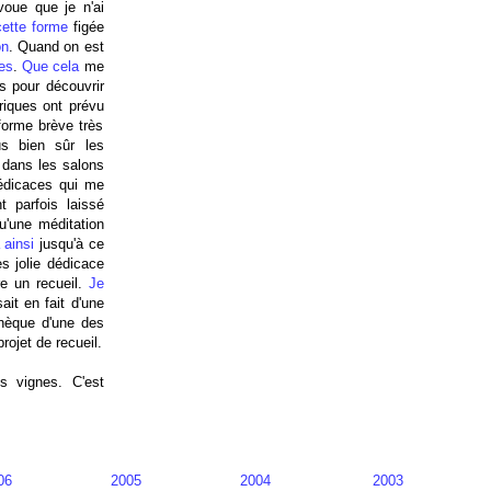
voue que je n'ai
cette forme
figée
on
. Quand on est
res
.
Que cela
me
es pour découvrir
riques ont prévu
forme brève très
us bien sûr les
 dans les salons
dédicaces qui me
 parfois laissé
u'une méditation
 ainsi
jusqu'à ce
rès jolie dédicace
re un recueil.
Je
ait en fait d'une
othèque d'une des
rojet de recueil.
s vignes. C'est
06
2005
2004
2003