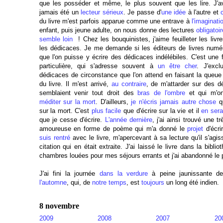
que les posséder et même, le plus souvent que les lire. J'a
jamais été un
lecteur sérieux
. Je passe d'
une idée
à l'autre et
du livre m'est parfois apparue comme une entrave à
l'imaginati
enfant, puis jeune adulte, on nous donne des lectures
obligatoi
semble loin
! Chez les bouquinistes, j'aime feuilleter les livr
les dédicaces. Je me demande si les éditeurs de livres numé
que l'on puisse y écrire des dédicaces indélébiles. C'est une 
particulière, qui s'adresse souvent à
un être cher
. J'excl
dédicaces de circonstance que l'on attend en faisant la queue
du livre. Il m'est arrivé,
au contraire
, de m'attarder sur des 
semblaient venir tout droit des
bras de l'ombre
et qui m'ont
méditer sur la mort
. D'ailleurs,
je n'écris jamais autre chose
q
sur la mort. C'est
plus facile
que d'écrire sur la vie et il
en sera
que je cesse d'écrire.
L'année dernière
, j'ai ainsi trouvé une t
amoureuse en forme de poème qui m'a donné le
projet
d'écri
suis rentré
avec le livre, m'apercevant à sa lecture qu'il s'agiss
citation qui en était extraite. J'ai laissé le livre dans la bibli
chambres louées pour mes séjours errants et j'ai abandonné le p
J'ai fini la journée
dans la verdure
à peine jaunissante de
l'automne
, qui, de
notre temps
, est
toujours
un long été indien.
8 novembre
2009
2008
2007
20