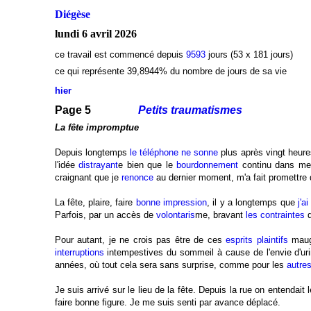
Diégèse
lundi 6 avril 2026
ce travail est commencé depuis
9593
jours (53 x 181 jours)
ce qui représente 39,8944
% du nombre de jours de sa vie
hier
Page 5
Petits traumatismes
La fête impromptue
Depuis longtemps
le téléphone ne sonne
plus après vingt heure
l'idée
distrayant
e bien que le
bourdonnement
continu dans mes
craignant que je
renonce
au dernier moment, m'a fait promettre d
La fête, plaire, faire
bonne impression
, il y a longtemps que
j'a
Parfois, par un accès de
volontaris
me, bravant
les contraintes
d
Pour autant, je ne crois pas être de ces
esprits plaintifs
maugr
interruptions
intempestives du sommeil à cause de l'envie d'uri
années, où tout cela sera sans surprise, comme pour les
autre
Je suis arrivé sur le lieu de la fête. Depuis la rue on entendait
faire bonne figure. Je me suis senti par avance déplacé.