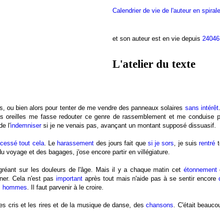
Calendrier de vie de l'auteur en spiral
et son auteur est en vie depuis
24046
L'atelier du texte
s, ou bien alors pour tenter de me vendre des panneaux solaires
sans intérêt
 oreilles me fasse redouter ce genre de rassemblement et me conduise pa
e l'
indemniser
si je ne venais pas, avançant un montant supposé dissuasif.
i cessé tout cela
. Le
harassement
des jours fait que
si je sors
, je suis
rentré
t
u voyage et des bagages, j'ose encore partir en villégiature.
éant sur les douleurs de l'âge. Mais il y a chaque matin cet
étonnement
d
ner. Cela n'est pas
important
après tout mais n'aide pas à se sentir encore
s hommes
. Il faut parvenir à le croire.
 les cris et les rires et de la musique de danse, des
chansons
. C'était beauc