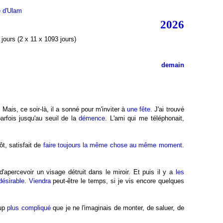
e d'Ulam
2026
jours (2 x 11 x 1093 jours)
demain
. Mais, ce soir-là, il a sonné pour m'inviter à
une fête
. J'ai trouvé
rfois jusqu'au seuil de la
démence
. L'ami qui me téléphonait,
ôt, satisfait de
faire toujours la même chose au même moment
.
'apercevoir un visage détruit dans le miroir. Et puis il y a
les
désirable
.
Viendra
peut-être le temps, si je vis encore quelques
oup
plus compliqué
que je ne l'imaginais de monter, de saluer, de