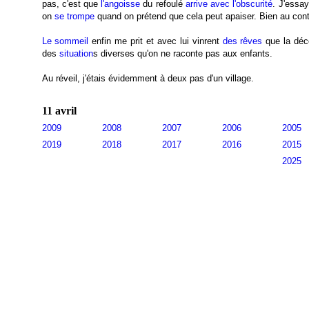
pas, c'est que
l'angoisse
du refoulé
arrive avec l'obscurité
. J'essa
on
se trompe
quand on prétend que cela peut apaiser. Bien au contr
Le sommeil
enfin me prit et avec lui vinrent
des rêves
que la déce
des
situation
s diverses qu'on ne raconte pas aux enfants.
Au réveil, j'étais évidemment à deux pas d'un village.
11 avril
2009
2008
2007
2006
2005
2019
2018
2017
2016
2015
2025