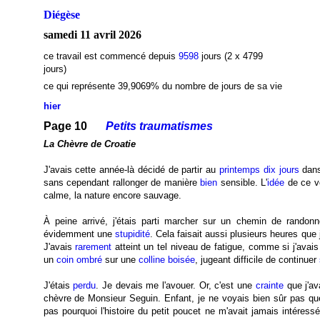
Diégèse
samedi 11 avril 2026
ce travail est commencé depuis
9598
jours (2 x 4799
jours)
ce qui représente 39,9069
% du nombre de jours de sa vie
hier
Page 10
Petits traumatismes
La Chèvre de Croatie
J'avais cette année-là décidé de partir au
printemps
dix jours
dan
sans cependant rallonger de manière
bien
sensible. L'
idée
de ce vo
calme, la nature encore sauvage.
À peine arrivé, j'étais parti marcher sur un chemin de rando
évidemment une
stupidité
. Cela faisait aussi plusieurs heures que
J'avais
rarement
atteint un tel niveau de fatigue, comme si j'avai
un
coin ombré
sur une
colline boisée
, jugeant difficile de continuer
J'étais
perdu
. Je devais me l'avouer. Or, c'est une
crainte
que j'av
chèvre de Monsieur Seguin. Enfant, je ne voyais bien sûr pas q
pas pourquoi l'histoire du petit poucet ne m'avait jamais intéressé