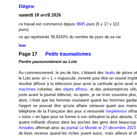
Diégèse
samedi 18 avril 2026
ce travail est commencé depuis
9605
jours (5 x 17 x 113
jours)
ce qui représente 39,9243
% du nombre de jours de sa vie
hier
Page 17
Petits traumatismes
Perdre passionnément au Loto
Au commencement, le jeu de loto, c'étaient des
bruits
de jetons et
le Loto avec un « L » majuscule, inventé pour être un nouvel impôt
résultat diffusé à la télévision pour avoir la certitude qu'on avait
machines
colorées, des
objet
s
affreux
, et des présentatrices vê
juste avant le journal télévisé, ou après, je ne m'en souviens plu
alors, c'était que les femmes souriaient quand les hommes gardai
l'argent ne pouvait être qu'une affaire sérieuse quant aux main
téléphone de la Française des jeux a renouvelé
l'expérience
offra
« tutos » en ligne pour se former à son utilisation la plus aboutie
quatre milliards d'euros dans les poches des gens dont beaucoup 
Amadieu
affirmait ainsi au
journal Le Monde le 27 décembre 2023
de leurs revenus quand les riches jouent aussi, mais ailleurs et 