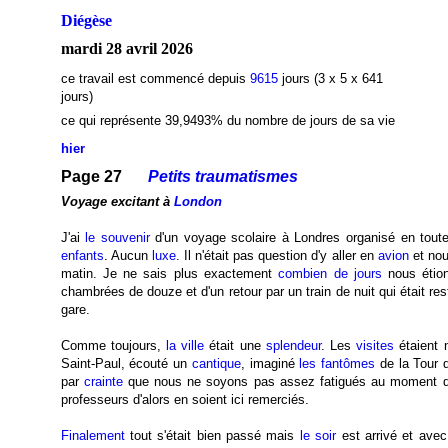
Diégèse
mardi 28 avril 2026
ce travail est commencé depuis
9615
jours (3 x 5 x 641
jours)
ce qui représente 39,9493
% du nombre de jours de sa vie
hier
Page 27
Petits traumatismes
Voyage excitant à
London
J'ai
le souvenir
d'un voyage scolaire à Londres organisé en tou
enfants
. Aucun
luxe
. Il n'était pas question d'y aller en
avion
et nous
matin. Je ne sais plus exactement
combien de jours
nous étion
chambrées de douze et d'un retour par un train de nuit qui était re
gare.
Comme toujours,
la ville
était une
splendeur
. Les
visites
étaient 
Saint-Paul, écouté un
cantique
, imaginé
les fantômes
de la Tour 
par
crainte
que nous ne soyons pas assez fatigués au moment d'
professeurs d'alors en soient ici remerciés.
Finalement
tout s'était bien passé mais
le soir
est arrivé et avec