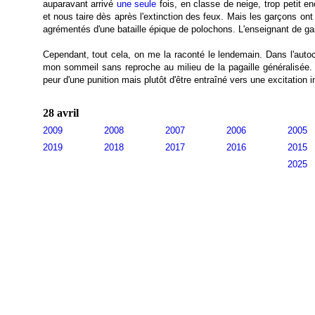
auparavant arrivé
une seule
fois, en classe de neige, trop petit en
et nous taire dès après l'extinction des feux. Mais les garçons 
agrémentés d'une bataille épique de polochons. L'enseignant de gard
Cependant, tout cela, on me la raconté le lendemain. Dans l'auto
mon sommeil sans reproche au milieu de la pagaille généralisée. 
peur d'une punition mais plutôt d'être entraîné vers une excitation i
28 avril
2009
2008
2007
2006
2005
2019
2018
2017
2016
2015
2025