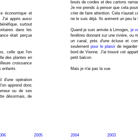
bouts de cordes et des cartons rama
Je me prends à penser que cela pourr
ance économique et
crier de faire attention. Cela n'aurait
 J'ai appris aussi
ne le suis déjà. Ils animent un peu l
bénéfique, surtout
ritaires dans les
Quand je suis arrivée à Limoges,
je v
sance était perçue
fenêtres donnant sur une rivière, ou 
un canal, près d'une écluse et com
seulement
pour le plaisir
de regarder 
s, celle que l'on
bord de Vienne. J'ai trouvé cet apparte
lle des plantes en
petit balcon.
illeure croissance
s enfants.
Mais je n'ai pas la vue.
 d'une opération
t l'on apprend donc
 tumeur ou de ses
ette désormais, de
006
2005
2004
2003