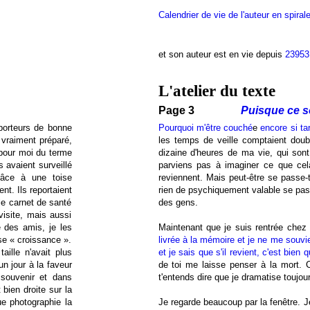
Calendrier de vie de l'auteur en spiral
et son auteur est en vie depuis
23953
L'atelier du texte
Page 3
Puisque ce so
 porteurs de bonne
Pourquoi m'être couché
e
encore si ta
t vraiment préparé,
les temps de veille comptaient doub
 pour moi du terme
dizaine d'heures de ma vie, qui sont
 avaient surveillé
parviens pas à imaginer ce que cel
râce à une toise
reviennent. Mais peut-être se passe-
nt. Ils reportaient
rien de psychiquement valable se pas
le carnet de santé
des gens.
isite, mais aussi
 des amis, je les
Maintenant que je suis rentrée chez
se « croissance ».
livrée à la mémoire et je ne me souvi
ille n'avait plus
et je sais que s'il revient, c'est bien
un jour à la faveur
de toi me laisse penser à la mort. C
souvenir et dans
t'entends dire que je dramatise toujou
 bien droite sur la
ue photographie la
Je regarde beaucoup par la fenêtre. J