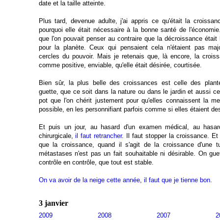
date et la taille atteinte.
Plus tard, devenue adulte, j'ai appris ce qu'était la croiss
pourquoi elle était nécessaire à la bonne santé de l'économie.
que l'on pouvait penser au contraire que la décroissance était 
pour la planète. Ceux qui pensaient cela n'étaient pas majo
cercles du pouvoir. Mais je retenais que, là encore, la crois
comme positive, enviable, qu'elle était désirée, courtisée.
Bien sûr, la plus belle des croissances est celle des plante
guette, que ce soit dans la nature ou dans le jardin et aussi ce
pot que l'on chérit justement pour qu'elles connaissent la me
possible, en les personnifiant parfois comme si elles étaient de
Et puis un jour, au hasard d'un examen médical, au hasard
chirurgicale,
il faut
retrancher
. Il faut stopper la croissance. E
que la croissance, quand il s'agit de la croissance d'une
métastases n'est pas un fait souhaitable ni désirable. On gu
contrôle en contrôle, que tout est stable.
On va avoir de la neige cette année
,
il faut que je tienne bon
.
3 janvier
2009
2008
2007
2