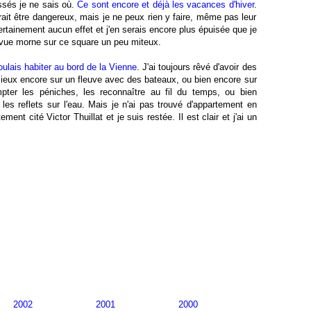
ssés je ne sais où.
Ce sont encore et déjà les vacances d'hiver
.
ait être dangereux, mais je ne peux rien y faire, même pas leur
 certainement aucun effet et j'en serais encore plus épuisée que je
a vue morne sur ce square un peu miteux.
oulais habiter au bord de la Vienne
. J'ai toujours rêvé d'avoir des
mieux encore sur un fleuve avec des bateaux, ou bien encore sur
pter les péniches, les reconnaître au fil du temps, ou bien
les reflets sur l'eau. Mais je n'ai pas trouvé d'appartement en
ment cité Victor Thuillat et je suis restée. Il est clair et j'ai un
2002
2001
2000