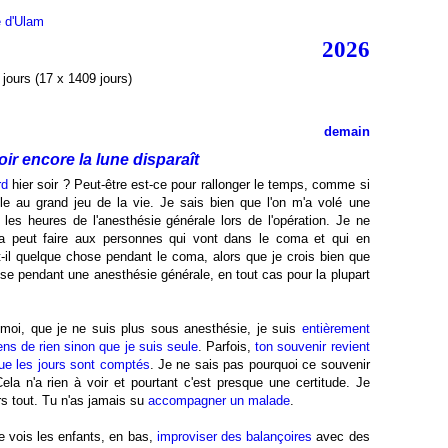
e d'Ulam
2026
jours (17 x 1409 jours)
demain
ir encore la lune disparaît
rd
hier soir ? Peut-être est-ce pour rallonger le temps, comme si
le au grand jeu de la vie. Je sais bien que l'on m'a volé une
 les heures de l'anesthésie générale lors de l'opération. Je ne
a peut faire aux personnes qui vont dans le coma et qui en
t-il quelque chose pendant le coma, alors que je crois bien que
se pendant une anesthésie générale, en tout cas pour la plupart
 moi, que je ne suis plus sous anesthésie, je suis
entièrement
ens de rien sinon que je suis seule
. Parfois,
ton souvenir revient
 que les jours sont comptés
. Je ne sais pas pourquoi ce souvenir
ela n'a rien à voir et pourtant c'est presque une certitude. Je
rs tout. Tu n'as jamais su
accompagner un malade
.
e vois les enfants, en bas,
improviser des balançoires
avec des