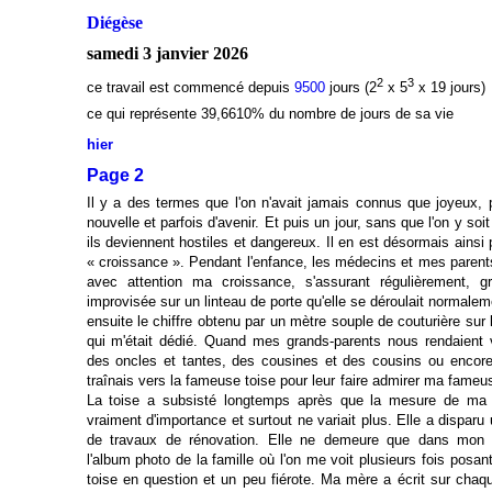
Diégèse
samedi 3 janvier 2026
2
3
ce travail est commencé depuis
9500
jours (2
x 5
x 19 jours)
ce qui représente 39,6610
% du nombre de jours de sa vie
hier
Page 2
Il y a des termes que l'on n'avait jamais connus que joyeux,
nouvelle et parfois d'avenir. Et puis un jour, sans que l'on y soi
ils deviennent hostiles et dangereux. Il en est désormais ainsi
« croissance ». Pendant l'enfance, les médecins et mes parents
avec attention ma croissance, s'assurant régulièrement, g
improvisée sur un linteau de porte qu'elle se déroulait normaleme
ensuite le chiffre obtenu par un mètre souple de couturière sur 
qui m'était dédié. Quand mes grands-parents nous rendaient v
des oncles et tantes, des cousines et des cousins ou encore
traînais vers la fameuse toise pour leur faire admirer ma fameu
La toise a subsisté longtemps après que la mesure de ma ta
vraiment d'importance et surtout ne variait plus. Elle a disparu 
de travaux de rénovation. Elle ne demeure que dans mon 
l'album photo de la famille où l'on me voit plusieurs fois posant
toise en question et un peu fiérote. Ma mère a écrit sur chaq