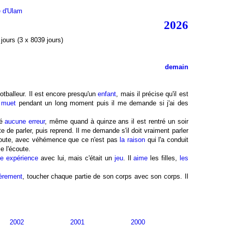
e d'Ulam
2026
jours (3 x 8039 jours)
demain
balleur. Il est encore presqu'un
enfant
, mais il précise qu'il est
d
muet
pendant un long moment puis il me demande si j'ai des
hé
aucune erreur
, même quand à quinze ans il est rentré un soir
rête de parler, puis reprend. Il me demande s'il doit vraiment parler
ajoute, avec véhémence que ce n'est pas
la raison
qui l'a conduit
je l'écoute.
e expérience
avec lui, mais c'était un
jeu
. Il
aime
les filles,
les
ièrement
, toucher chaque partie de son corps avec son corps. Il
2002
2001
2000