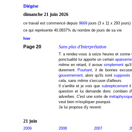
Diégèse
dimanche 21 juin 2026
ce travail est commencé depuis
9669
jours (3 x 11 x 293 jours)
ce qui représente 40,0837
% du nombre de jours de sa vie
hier
Page 20
Sans plus d'Interprétation
T. a rendez-vous à seize heures et sonne
ponctualité lui apporte un certain
apaiseme
même en retard, il avoue
simplement
qu'i
durement.
Pourtant
, il de bonnes excus
gouvernement
, alors qu'ils sont
supposés
l
cela, sans même s'excuser d'ailleurs.
Il s'arrête et je vois que
subrepticement
il
question et lui demande donc combien d'
adverbes. C'est une sorte de
métaphysiqu
veut bien m'expliquer pourquoi.
Je lui propose d'y revenir.
21 juin
2009
2008
2007
2