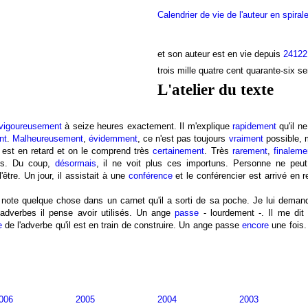
Calendrier de vie de l'auteur en spiral
et son auteur est en vie depuis
24122
trois mille quatre cent quarante-six s
L'atelier du texte
vigoureusement
à seize heures exactement. Il m'explique
rapidement
qu'il n
nt
.
Malheureusement
,
évidemment
, ce n'est pas toujours
vraiment
possible, m
l est en retard et on le comprend très
certainement
. Très
rarement
,
finaleme
es. Du coup,
désormais
, il ne voit plus ces importuns. Personne ne peut
'être. Un jour, il assistait à une
conférence
et le conférencier est arrivé en 
 note quelque chose dans un carnet qu'il a sorti de sa poche. Je lui demand
adverbes il pense avoir utilisés. Un ange
passe
- lourdement -. Il me di
e
de l'adverbe qu'il est en train de construire. Un ange passe
encore
une fois.
006
2005
2004
2003