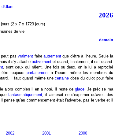
e d'Ulam
2026
jours (2 x 7 x 1723 jours)
emaines de vie
demain
e peut pas
vraiment
faire
autrement
que d'être à l'heure. Seule la
ais il s'y attache
activement
et quand, finalement, il est quand-
nt
, sont ceux qui râlent. Une fois ou deux, on le lui a reproché
 être toujours
parfaitement
à l'heure, même les membres du
retard. Il faut quand même une
certaine
dose du culot pour faire
e alors combien il en a noté. Il reste de
glace
. Je précise ma
t que
fantasmatiquement
, il aimerait ne s'exprimer qu'avec des
 Il pense qu'au commencement était l'adverbe, pas le verbe et il
2002
2001
2000