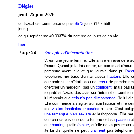
Diégèse
jeudi 25 juin 2026
ce travail est commencé depuis
9673
jours (17 x 569
jours)
ce qui représente 40,0937
% du nombre de jours de sa vie
hier
Page 24
Sans plus d'Interprétation
V. est une jeune femme. Elle arrive en avance à so
l'heure. Quand je la fais entrer, un bon quart d'heure p
personne avant elle et que j'aurais donc pu l'
accu
téléphone, me toise d'un air assez
hautain
. Elle 
demande si ce n'était pas une
erreur
de prendre ren
chercher un médecin, pas un
confident
, mais pas u
regardé si j'avais des avis sur l'internet et combien
lui réponds que
cela n'a pas d'importance
. Je lui di
Elle commence à s'agiter sur son fauteuil et me de
des
visites familiales imposées
à faire. C'est obli
une remarque bien sexiste
et lesbophobe. Elle me 
comprends pas que cette femme est sa
passion
et
en
chantier
, qu'elle
évolue
, qu'elle ne va pas rester
Je lui dis qu'elle ne peut
vraiment
pas téléphoner 