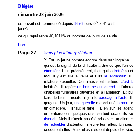
Diégèse
dimanche 28 juin 2026
2
ce travail est commencé depuis
9676
jours (2
x 41 x 59
jours)
ce qui représente 40,1011
% du nombre de jours de sa vie
hier
Page 27
Sans plus d'Interprétation
Y. Est un jeune homme encore dans sa vingtaine. I
qui est le signal de la difficulté à dire ce que l'on 
cimetière
. Plus précisément, il dit qu'il a
traîné
au ci
moi. Il y est allé la veille et il ira
le lendemain
. I
relations sexuelles. Certaines sont tarifées.
C'est t
habitués. Il repère
un homme qui attend
. Il l'abor
chapelles funéraires ouvertes et à l'abandon. Et pu
faire de bruit. Ensuite, il y a le
passage à l'acte
. I
garçons. Un jour,
une querelle
a conduit à
la mort
un
un cimetière, « il faut le faire ». Bien sûr, les ag
en embarquent quelques-uns, surtout quand ils son
risquait
. Mais il n'avait pas été pris avec un client 
de redoubler
d'attention, il évite les rafles. Un jour
cesseront-elles. Mais elles existent depuis des siè