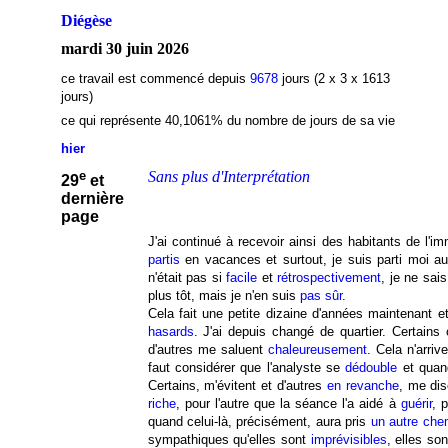
Diégèse
mardi 30 juin 2026
ce travail est commencé depuis
9678
jours (2 x 3 x 1613
jours)
ce qui représente 40,1061
% du nombre de jours de sa vie
hier
e
Sans plus d'Interprétation
29
et
dernière
page
J'ai continué à recevoir ainsi des habitants de l'
partis
en vacances et surtout, je suis parti moi au
n'était pas si
facile
et
rétrospectivement
, je ne sais
plus tôt, mais je n'en suis
pas sûr
.
Cela fait une petite dizaine d'années maintenant et
hasards
. J'ai depuis changé de quartier. Certains
d'autres me saluent
chaleureusement
. Cela n'arri
faut considérer que l'analyste se
dédouble
et quand
Certains, m'évitent et d'autres
en revanche
, me dis
riche
, pour l'autre que la séance l'a aidé à
guérir
, 
quand celui-là, précisément, aura pris
un autre che
sympathiques qu'elles sont
imprévisibles
, elles so