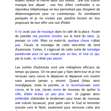
étaient furieux et même deux fois furieux : une fois d'avoir
manqué leur départ ; une fois d'être confrontés à un
répondeur téléphonique ne leur permettant pas d'espérer de
dédommagement pour ce contretemps. Ils semblaient
paniqués et je ne voulais pas paraître bizarre en leur
proposant de leur offrir une nuit d'hôtel.
Il n'y a
vait
pas de musique
dans le café de la place. Avant
de prendre ma
position
insolite
sur le bord du
talus
, j'y
prenais
un café
. Mais ce matin-là,
quelque chose n'
allait
pas
. J'avais la nostalgie de cette rencontre de bord
d'autoroute. Certes, il s'agissait de cette sorte de
nostalgie
paradoxale pour ce qui n'a
vait
pas eu lieu, et tout ce qui
,
par la suite,
ne s'
était
pas passé
.
Les sorties d'autoroute sont une métaphore efficace du
temps qui passe. On ne peut pas y faire demi-tour et je me
revoyais sans cesse le dépasser et dépasser son sourire
sans pouvoir jamais y revenir. Quand j'étais ainsi
nostalgique, toute la journée,
je le reconnais
sais
sans
cesse
, et le soir, j'avais
envie
de nouveau de quitter
la
ville
, d'
aller là-bas un peu plus loin
. Je jugeais alors
préférable
d'attendre le lendemain pour louer de nouveau
une voiture luxueuse, pour partir vers le Sud et remonter
ensuite vers le Nord, seulement pour retrouver cette aire