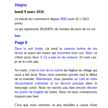
Diégèse
lundi 9 mars 2026
ce travail est commencé depuis
9565
jours (5 x 1913
jours)
ce qui représente 39,8243
% du nombre de jours de sa vie
hier
Page 8
Dans la nuit froide
, j'ai senti la
caresse furtive de tes
lèvres
et aussi tes mains qui
enserre
nt mon cou.
Mais
ce
n'était qu'un rêve.
Il n'y a pas eu de caresse
. En tout cas,
je ne le crois pas.
Au matin, c'est
le son de la cloche
de l'église du village qui
nous a fait lever. Nous nous sommes
ignor
és tout le début
de la matinée.
Maintenant
, nous prenons
un café
et
notre
réconciliation s'aimante et se dissout presque
dans le
breuvage corsé. Nous ne savons pas bien encore
déceler
les points de fragilité
de l'autre. Nous ne nous connaissons
toujours pas bien.
C'est que nous sommes un peu brouillés à cause d'une