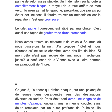
panne de vélo, assez stupide. Un fil de nylon sur la route a
complètement bloqué
le moyeu de la roue arrière de mon
vélo. Tu m'en as fait le reproche, prétextant que j'aurais pu
éviter cet incident. Il faudra trouver un mécanicien car la
réparation n'est que
provisoire
.
Le gilet
jaune
fluorescent est râpé par ma chute. C'est
aussi une façon de
garder trace d'une promenade
.
Nous avons trouvé un réparateur de vélos à Saumur, où
nous passerons la nuit. J'ai proposé l'hôtel et nous
n'aurons qu'une seule chambre, avec des lits doubles. Si
mon vélo n'est pas réparé demain, nous marcherons
jusqu'à la confluence de la Vienne avec la Loire, comme
un avant-goût de l'Indre.
//
Ce jour-là, l'autocar qui draine chaque jour une palanquée
de jeunes gens désargentés vers des destinations
diverses au sud de Paris était parti
avec une vingtaine de
minutes d'avance
, oubliant ainsi un jeune couple, sans
doute remplacé par un autre profitant de l'aubaine. Ils