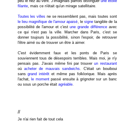
peu le nez au vent. J'imaginais parfois distinguer
une étoile
filante
, mais ce n'était qu'un mirage satellitaire.
Toutes les villes
ne se ressemblent pas, mais toutes sont
le lieu magnifique de l'amour apaisé
, le
signe
tangible de la
possibilité de l'amour et c'est
une grande différence
avec
ce qui n'est pas la ville. Marcher dans Paris, c'est se
donner toujours la possibilité, sinon l'espoir, de retrouver
l'être aimé ou de trouver un être à aimer.
C'est évidemment faux et les ponts de Paris se
souviennent tous de désespoirs terribles. Mais moi, je n'y
pensais pas. J'avais même fini par trouver
un restaurant
où
acheter de mauvais sandwichs
. C'était un bouiboui
sans
grand intérêt
et même pas folklorique. Mais après
l'achat,
le moment
passé ensuite à grignoter sur un banc
ou sous un porche était
agréable
.
//
Je n'ai rien fait de tout cela