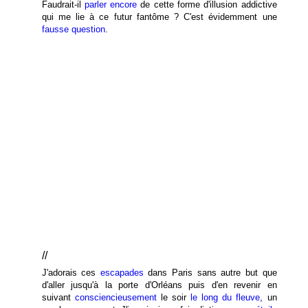
Faudrait-il
parler encore
de cette forme d'illusion addictive
qui me lie à ce futur fantôme ? C'est évidemment une
fausse question
.
//
J'adorais ces
escapades
dans Paris sans autre but que
d'aller jusqu'à la porte d'Orléans puis d'en revenir en
suivant
consciencieusement
le soir
le long du fleuve
, un