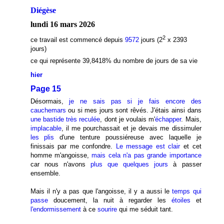
Diégèse
lundi 16 mars 2026
2
ce travail est commencé depuis
9572
jours (2
x 2393
jours)
ce qui représente 39,8418
% du nombre de jours de sa vie
hier
Page 15
Désormais,
je ne sais pas si je fais encore des
cauchemars
ou si mes jours sont rêvés. J'étais ainsi dans
une bastide très reculée
, dont je voulais m'
échapper
. Mais,
implacable
, il me pourchassait et je devais me dissimuler
les plis
d'une tenture poussiéreuse avec laquelle je
finissais par me confondre.
Le message est clair
et cet
homme m'angoisse,
mais cela n'a pas grande importance
car nous n'avons
plus que quelques jours
à passer
ensemble.
Mais il n'y a pas que l'angoisse, il y a aussi le
temps qui
passe
doucement, la nuit à regarder les
étoiles
et
l'endormissement
à ce
sourire
qui me séduit tant.