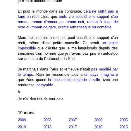
je n'en ai aucune certitude.
Et puis le monde dans sa continuité,
cela ne suffit pas à
faire un récit
alors que
toute vie peut être le support d'un
roman
,
roman d'amour ou roman noir, roman à l'eau de
rose ou roman de gare, drame romanesque ou comédie
.
Mais moi, ma vie à moi, ne peut pas être le support d'un
récit, même d'une petite nouvelle. Ce serait
un projet
impossible
que d'écrire que je me languissais depuis des
semaines d'un homme que je n'avais pas pris en autostop
sur une aire de l'autoroute du Sud.
Je marchais dans Paris et le fleuve
n'
était
pas modifié par
le temps
. Rien ne ressemble plus à
un pays imaginaire
que Paris quand
la lune souple regarde la ville
avec une
tendresse
incroyable
.
//
Je n'ai rien fait de tout cela
19 mars
2009
2008
2007
2006
2005
2019
2018
2017
2016
2015