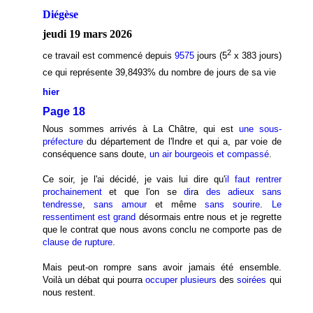
Diégèse
jeudi 19 mars 2026
2
ce travail est commencé depuis
9575
jours (5
x 383 jours)
ce qui représente 39,8493
% du nombre de jours de sa vie
hier
Page 18
Nous sommes arrivés à La Châtre, qui est
une sous-
préfecture
du département de l'Indre et qui a, par voie de
conséquence sans doute,
un air bourgeois et compassé
.
Ce soir, je l'ai décidé, je vais lui dire qu'
il faut rentrer
prochainement
et que l'on se
dir
a
des adieux sans
tendresse
,
sans amour
et même
sans sourire
.
Le
ressentiment est grand
désormais entre nous et je regrette
que le contrat que nous avons conclu ne comporte pas de
clause de rupture
.
Mais peut-on rompre sans avoir jamais été ensemble.
Voilà un débat qui pourra
occuper plusieurs
des
soirées
qui
nous restent.