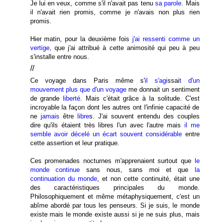
Je lui en veux, comme s'il n'avait pas tenu
sa parole
. Mais
il n'avait rien promis, comme je n'avais non plus rien
promis.
Hier matin, pour la deuxième fois
j'ai ressenti comme un
vertige
, que j'ai attribué à cette animosité qui peu à peu
s'installe entre nous.
//
Ce voyage dans Paris même s'
il s'agi
ssai
t d'un
mouvement plus que d'un voyage
me donnait un sentiment
de grande
liberté
. Mais c'était grâce à la solitude. C'est
incroyable la façon dont les autres ont l'infinie capacité de
ne
jamais
être
libre
s. J'ai souvent entendu des couples
dire qu'ils étaient très libres l'un avec l'autre mais
il me
semble avoir décelé un écart souvent considérable
entre
cette assertion et leur pratique.
Ces promenades nocturnes m'apprenaient surtout que
le
monde continue
sans nous, sans moi et que
la
continuation du monde
, et non cette continuité, était une
des caractéristiques principales du monde.
Philosophiquement et même métaphysiquement, c'est un
abîme abordé par tous les penseurs. Si je suis, le monde
existe mais le monde existe aussi si je ne suis plus, mais