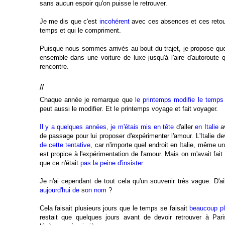
sans aucun espoir qu'on puisse le retrouver.
Je me dis que c'est
incohérent
avec ces absences et ces retour
temps et qui le compriment.
Puisque nous sommes arrivés au bout du trajet, je propose qu
ensemble dans une voiture de luxe jusqu'à l'aire d'autoroute q
rencontre.
//
Chaque année je remarque que
le printemps modifie le temp
peut aussi le modifier. Et le printemps voyage et fait voyager.
Il y a quelques années, je m'étais mis en tête
d'aller
en Italie
av
de passage pour lui proposer d'expérimenter l'amour. L'Italie de
de cette tentative
, car n'importe quel endroit en Italie, même un
est propice à l'expérimentation de l'amour. Mais on m'avait fait
que ce n'était
pas la peine d'insister
.
Je n'ai cependant de tout cela qu'un souvenir très vague. D'ai
aujourd'hui de
s
on nom
?
Cela faisait plusieurs jours que le temps se faisait
beaucoup pl
restait que quelques jours avant de devoir retrouver à Pari