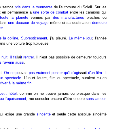
us serons
pris dans la tourmente
de l'autoroute du Soleil. Sur les
ent en permanence à
une sorte de combat
entre les camions qui
oute la planète
vomies par
des manufactures
proches ou
 dans
une douceur de voyage
même si sa destination
demeure
er
.
 la colline
.
Subrepticement
, j'ai pleuré.
Le même jour
, l'année
dans une voiture trop luxueuse.
 nuit
.
Il fa
llai
t rentrer
. Il n'est pas possible de demeurer toujours
s l'avenir aussi
.
it.
On ne p
ouvai
t pas vraiment penser qu'il s'agi
ssai
t d'un film
.
Il
un spectacle
. L'un et l'autre, film ou spectacle, auraient eu en
rriver à la même fin
.
etit hôtel
, comme on ne trouve jamais ou presque dans les
sur l'apaisement
, me consoler encore d'être encore
sans amour,
ui exige une grande
sincérité
et seule cette absolue sincérité