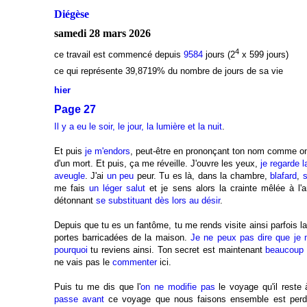
Diégèse
samedi 28 mars 2026
4
ce travail est commencé depuis
9584
jours (2
x 599 jours)
ce qui représente 39,8719
% du nombre de jours de sa vie
hier
Page 27
Il y a eu le soir, le jour, la lumière et la nuit
.
Et puis
j
e m'endors
, peut-être en prononçant ton nom comme o
d'un mort. Et puis, ça me réveille. J'ouvre les yeux,
j
e regarde
l
aveugle
. J'ai
un peu
peur. Tu es là, dans la chambre,
blafard
,
me fais
un léger salut
et je sens alors la crainte mêlée à l'
détonnant
se substituant dès lors au désir
.
Depuis que tu es un fantôme, tu me rends visite ainsi parfois la
portes barricadées de la maison.
J
e ne peux pas dire que je 
pourquoi
tu reviens ainsi. Ton secret est maintenant
beaucoup 
ne vais pas le
commenter
ici.
Puis tu me dis que l'
on ne modifie pas
le voyage qu'il reste 
passe avant
ce voyage que nous faisons ensemble est perd