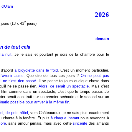
e d'Ulam
2026
2
jours (13 x 43
jours)
demain
en de tout cela
la nuit
. Je le sais et pourtant je sors de la chambre pour le
 d'abord
à bicyclette dans le froid
. C'est un moment particulier.
l'avenir aussi
. Que dire de tous ces jours ?
On ne peut pas
Il ne s'est rien passé
. Il se passe toujours quelque chose dans
u'il ne se passe rien.
Alors, ce serait un spectacle
. Mais c'est
 film comme dans un spectacle, c'est que le temps passe. Je
ier serait construit sur un premier scénario et le second sur un
ario possible pour arriver à la même fin
.
el, de petit hôtel
, vers Châteauroux, je ne sais plus exactement
u chante à la fenêtre. Et puis
à chaque instant
nous revenons à
core
, sans amour jamais, mais avec cette
sincérité
des amants