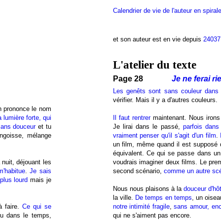
Calendrier de vie de l'auteur en spiral
et son auteur est en vie depuis
24037
L'atelier du texte
Page 28
Je ne ferai ri
Les genêts sont sans couleur dans 
vérifier. Mais il y a d'autres couleurs.
n prononce le nom
a lumière forte, qui
Il faut rentrer
maintenant. Nous irons
sans douceur
et tu
Je lirai dans le passé,
parfois dans 
angoisse, mélange
vraiment penser qu'il s'agit d'un film
.
un film, même quand il est supposé q
équivalent. Ce qui se passe dans un
 nuit, déjouant les
voudrais imaginer deux films. Le prem
m'habitue
.
Je sais
second scénario,
comme un autre scén
plus lourd
mais je
Nous nous plaisons à la
douceur d'hôt
la ville.
De temps en temps
, un oisea
à faire.
Ce
qui se
notre intimité fragile
,
sans amour, en
u dans le temps,
qui ne s'aiment pas encore.