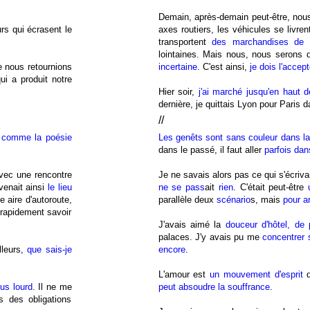
Demain, après-demain peut-être, no
s qui écrasent le
axes routiers, les véhicules se livr
transportent
des marchandises de t
lointaines.
Mais nous, nous serons
e nous retournions
incertaine
. C'est ainsi,
je dois l'accept
ui a produit notre
Hier soir,
j'ai marché jusqu'en haut de
dernière, je quittais Lyon pour Paris 
//
s comme la poésie
Les genêts sont sans couleur dans la
dans le passé, il faut aller
parfois dan
ec une rencontre
Je ne savais alors pas ce qui s'écriva
venait ainsi
le lieu
ne se pass
ait
rien
. C'était peut-être
e aire d'autoroute,
parallèle deux
scénario
s, mais
pour a
 rapidement savoir
J'avais aimé la
douceur d'hôtel, de p
palaces. J'y avais pu me
concentrer 
lleurs,
que sais-je
encore
.
L'amour est
un mouvement d'esprit
q
us lourd
. Il ne me
peut absoudre la souffrance
.
s des obligations