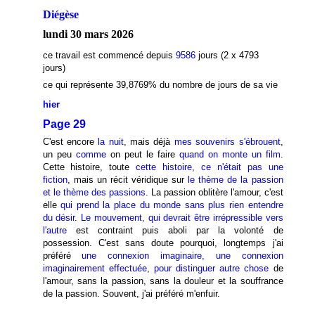
Diégèse
lundi 30 mars 2026
ce travail est commencé depuis
9586
jours (2 x 4793
jours)
ce qui représente 39,8769
% du nombre de jours de sa vie
hier
Page 29
C'est encore
la nuit
, mais déjà
mes souvenirs s'ébrouent
,
un peu
comme
on peut le faire
quand on monte un film
.
Cette histoire, toute
cette histoire
,
ce n'était pas une
fiction
, mais un récit véridique sur
le thème de la passion
et le thème des passions
. La passion oblitère l'amour, c'est
elle
qui prend la place du monde
sans plus rien entendre
du désir
.
Le mouvement, qui devrait être irrépressible vers
l'autre
est contraint puis aboli par la volonté de
possession. C'est sans doute pourquoi, longtemps j'ai
préféré
une connexion imaginaire, une connexion
imaginairement effectuée
,
pour distinguer autre chose
de
l'amour, sans la passion, sans la douleur et la souffrance
de la passion. Souvent, j'ai préféré m'enfuir.