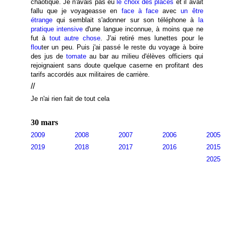
chaotique. Je n'avais pas eu
le choix des places
et il avait
fallu que je voyageasse en
face à face
avec
un être
étrange
qui semblait s'adonner sur son téléphone à
la
pratique intensive
d'une langue inconnue, à moins que ne
fut à
tout autre chose
. J'ai retiré mes lunettes pour le
flou
ter un peu. Puis j'ai passé le reste du voyage à boire
des jus de
tomate
au bar au milieu d'élèves officiers qui
rejoignaient sans doute quelque caserne en profitant des
tarifs accordés aux militaires de carrière.
//
Je n'ai rien fait de tout cela
30 mars
2009
2008
2007
2006
2005
2019
2018
2017
2016
2015
2025