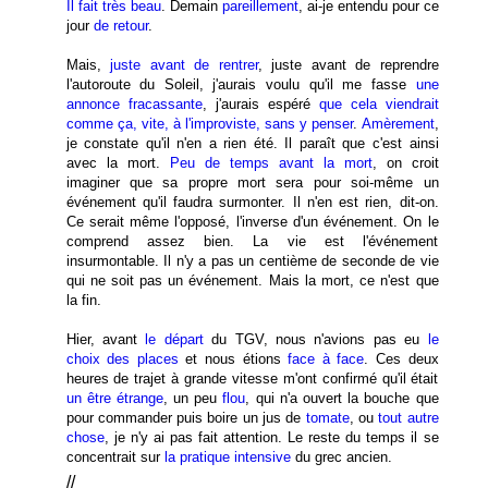
Il fait très beau
. Demain
pareillement
, ai-je entendu pour ce
jour
de retour
.
Mais,
juste avant de rentrer
, juste avant de reprendre
l'autoroute du Soleil, j'aurais voulu qu'il me fasse
une
annonce fracassante
, j'aurais espéré
que cela viendrait
comme ça, vite, à l'improviste, sans y penser
.
Amèrement
,
je constate qu'il n'en a rien été. Il paraît que c'est ainsi
avec la mort.
Peu de temps avant la mort
, on croit
imaginer que sa propre mort sera pour soi-même un
événement qu'il faudra surmonter. Il n'en est rien, dit-on.
Ce serait même l'opposé, l'inverse d'un événement. On le
comprend assez bien. La vie est l'événement
insurmontable. Il n'y a pas un centième de seconde de vie
qui ne soit pas un événement. Mais la mort, ce n'est que
la fin.
Hier, avant
le départ
du TGV, nous n'avions pas eu
le
choix des places
et nous étions
face à face
. Ces deux
heures de trajet à grande vitesse m'ont confirmé qu'il était
un être étrange
, un peu
flou
, qui n'a ouvert la bouche que
pour commander puis boire un jus de
tomate
, ou
tout autre
chose
, je n'y ai pas fait attention. Le reste du temps il se
concentrait sur
la pratique intensive
du grec ancien.
//