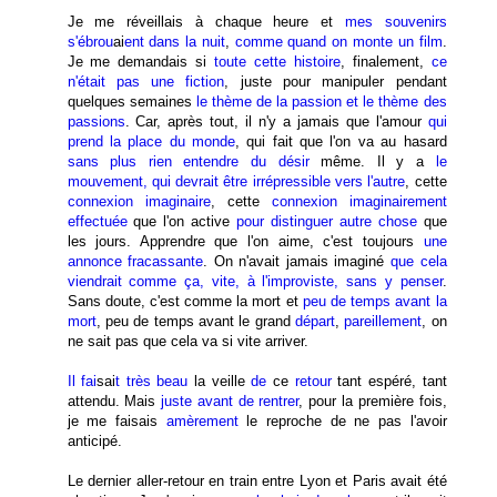
Je me réveillais à chaque heure et
mes souvenirs
s'ébrou
ai
ent dans la nuit
,
comme quand on monte un film
.
Je me demandais si
toute cette histoire
, finalement,
ce
n'était pas une fiction
, juste pour manipuler pendant
quelques semaines
le thème de la passion et le thème des
passions
. Car, après tout, il n'y a jamais que l'amour
qui
prend la place du monde
, qui fait que l'on va au hasard
sans plus rien entendre du désir
même. Il y a
le
mouvement, qui devrait être irrépressible vers l'autre
, cette
connexion imaginaire
, cette
connexion imaginairement
effectuée
que l'on active
pour distinguer autre chose
que
les jours. Apprendre que l'on aime, c'est toujours
une
annonce fracassante
. On n'avait jamais imaginé
que cela
viendrait comme ça, vite, à l'improviste, sans y penser
.
Sans doute, c'est comme la mort et
peu de temps avant la
mort
, peu de temps avant le grand
départ
,
pareillement
, on
ne sait pas que cela va si vite arriver.
Il fai
sai
t très beau
la veille
de
ce
retour
tant espéré, tant
attendu. Mais
juste avant de rentrer
, pour la première fois,
je me faisais
amèrement
le reproche de ne pas l'avoir
anticipé.
Le dernier aller-retour en train entre Lyon et Paris avait été