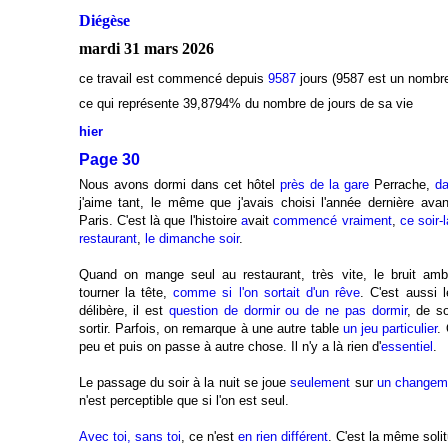
Diégèse
mardi 31 mars 2026
ce travail est commencé depuis
9587
jours (9587 est un nombre
ce qui représente 39,8794
% du nombre de jours de sa vie
hier
Page 30
Nous avons dormi dans cet hôtel
près de la gare
Perrache,
da
j'aime tant, le même que j'avais choisi l'année dernière avan
Paris. C'est là que l'histoire
a
vait
commencé vraiment
,
ce soir-l
restaurant
,
le dimanche soir
.
Quand on mange seul au restaurant, très vite, le bruit ambia
tourner la tête,
comme si l'on sortait d'un rêve
. C'est aussi 
délibère, il est
question de dormir ou de ne pas dormir
, de s
sortir. Parfois, on remarque à une autre table
un jeu particulier
.
peu et puis on passe à autre chose. Il n'y a là rien d'
essentiel
.
Le passage du soir à la nuit se joue
seulement
sur
un changeme
n'est perceptible que si l'on est seul.
Avec toi, sans toi
, ce n'est
en rien différent
. C'est la même soli