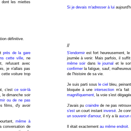
 dont les miettes
Si je devais m'adresser à lui
aujourd'hu
on définitive.
//
nt
près de la gare
S'endormir
est fort heureusement, le
ns cette ville
, ne
journée à venir. Mais parfois, il suffit
t, refusant avec
même soir
dans
le journal
et le so
s, je n'allais pas
confirmer
la fatigue, sauf, malheureus
 cette voiture trop
de l'histoire de sa vie.
Je suis parti sous
le ciel
bleu, peinan
nt, c'est
ce soir-là
bloquée à une
intersection
m'a fait 
, le dimanche soir
magnifiquement
, la voie s'est dégagée 
rmir ou de ne pas
s films, d'y avoir
J'avais pu
craindre
de ne pas retrouv
s'est
un court instant
inversé
. Je con
un souvenir d'amour
, il n'y a là
aucun 
pourtant,
même à
la conversation de
Il était exactement
au même endroit
.