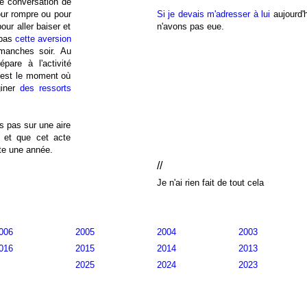
ne conversation de
ur rompre ou pour
Si je devais m'adresser à lui
aujourd'h
our aller baiser et
n'avons pas eue.
 pas
cette aversion
manches soir. Au
pare à l'activité
c'est le moment où
iner
des ressorts
is pas sur une aire
e et que cet acte
ute une année.
//
Je n'ai rien fait de tout cela
006
2005
2004
2003
016
2015
2014
2013
2025
2024
2023