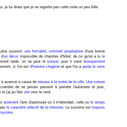
i, je lui dirais que je ne regrette pas cette virée un peu folle.
 plus souvent,
une formalité
,
sommeil propitiatoire
d'une bonne
 d
'
un décor
impossible de chambre d'hôtel, de ce qu'on a lu
le
mmeil tarde, on ne peut le
trouver
, puis il vient
brusquement
ement, si l'on est
d'humeur chagrine
et que l'on a
perdu le sens
t à avancer à cause de
travaux
à la sortie de la ville
.
Une voiture
craindre de ne jamais parvenir à prendre l'autoroute et puis,
et j'ai pu filer
vite
vers le nord.
er
aisément
l'aire d'autoroute où il m'attendait, celle où
le temps
nais
le caractère sélectif de la mémoire
. Le souvenir est
toujours
mystère
.