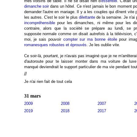
mes voisins de table. Il ne se disait rien d'
essentiel
. C'était u
dimanche soir
dans un hôtel. Ce n'est jamais le bon moment po
demander l'autre en mariage. Il y a les couples qui dînent vite p
les autres. C'est le soir le plus
dilettante
de la semaine. Je n'ai
incompréhensible
pour les dimanches, ni même pour les di
contraire, alors que la société se prépare au lundi, se pré
supposée normale comme on disait autrefois à la télévision, 
moi, je sais pouvoir
compter sur ma bonne étoile
pour imag
romanesques robustes et éprouvés
. Je les oublie vite.
Ce soir-là, pourtant, je n'avais pas imaginé que je ne m'arrêtera
d'autoroute pour te laisser monter dans ma voiture de lux
manqué deviendrait le support particulier de ma vie pendant to
//
Je n'ai rien fait de tout cela
31 mars
2009
2008
2007
2
2019
2018
2017
2