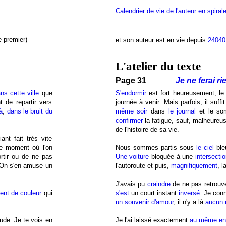
Calendrier de vie de l'auteur en spiral
 premier)
et son auteur est en vie depuis
24040
L'atelier du texte
Page 31
Je ne ferai ri
ns cette ville
que
S'endormir
est fort heureusement, le
t de repartir vers
journée à venir. Mais parfois, il suffit
à
,
dans le bruit du
même soir
dans
le journal
et le so
confirmer
la fatigue, sauf, malheureus
de l'histoire de sa vie.
nt fait très vite
le moment où l'on
Nous sommes partis sous
le ciel
ble
ortir ou de ne pas
Une voiture
bloquée à une
intersecti
 On s'en amuse un
l'autoroute et puis,
magnifiquement
, l
J'avais pu
craindre
de ne pas retrouv
nt de couleur
qui
s'est
un court instant
inversé
. Je con
un souvenir d'amour
, il n'y a là
aucun 
tude. Je te vois en
Je l'ai laissé exactement
au même end