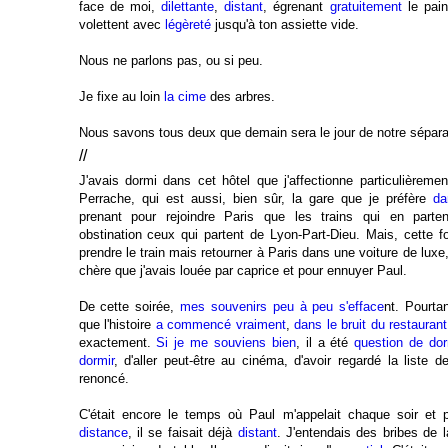
face de moi,
dilettante
,
distant
, égrenant
gratuitement
le pain
volettent avec
légèreté
jusqu'à ton assiette vide.
Nous ne parlons pas, ou si peu.
Je fixe au loin
la cime
des arbres.
Nous savons tous deux que demain sera le jour de notre séparati
//
J'avais dormi dans cet hôtel que j'affectionne particulièreme
Perrache, qui est aussi, bien sûr, la gare que je préfère
da
prenant pour rejoindre Paris que les trains qui en parten
obstination ceux qui partent de Lyon-Part-Dieu. Mais, cette foi
prendre le train mais retourner à Paris dans une voiture de luxe,
chère que j'avais louée par caprice et pour ennuyer Paul.
De cette soirée,
mes souvenirs
peu à peu s'efface
nt. Pourta
que l'histoire
a commencé vraiment
,
dans le bruit du restaurant
exactement.
Si je me souviens bien
, il a été
question de do
dormir
, d'aller peut-être au cinéma, d'avoir regardé la liste de
renoncé.
C'était encore le temps où Paul m'appelait chaque soir et 
distance
, il se faisait déjà
distant
. J'entendais des bribes de 