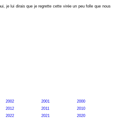
ui, je lui dirais que je regrette cette virée un peu folle que nous
2002
2001
2000
2012
2011
2010
2022
2021
2020