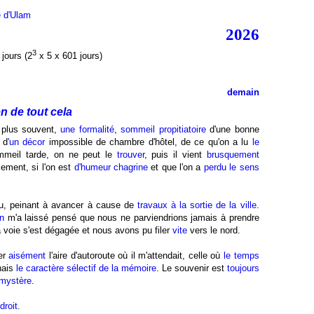
e d'Ulam
2026
3
jours (2
x 5 x 601 jours)
demain
en de tout cela
 plus souvent,
une formalité
,
sommeil propitiatoire
d'une bonne
 d
'
un décor
impossible de chambre d'hôtel, de ce qu'on a lu
le
mmeil tarde, on ne peut le
trouver
, puis il vient
brusquement
ement, si l'on est
d'humeur chagrine
et que l'on a
perdu le sens
u, peinant à avancer à cause de
travaux
à la sortie de la ville
.
on
m'a laissé pensé que nous ne parviendrions jamais à prendre
a voie s'est dégagée et nous avons pu filer
vite
vers le nord.
er
aisément
l'aire d'autoroute où il m'attendait, celle où
le temps
nais
le caractère sélectif de la mémoire
. Le souvenir est
toujours
mystère
.
roit
.