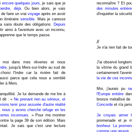
ci
encore quelques jours
, je sais que je
reconnaître ? Et pou
perdre, déjà
. Ou bien alors, je vais
des minutes entièr
 de faire un vrai
voyage
après en avoir
d'inquiéter la sécuri
 un itinéraire
sensible
. Mais je caresse
ura sans doute des obligations.
Depuis
rtir ainsi à l'aventure avec un inconnu,
j'apprenne que le temps passe.
//
Je n'ai rien fait de to
c moi dans mes rêveries et nous
J'ai observé longte
Indre
, jusqu'à Mers-sur-Indre au sud de
la vitrine du grand 
oisi l'Indre car la rivière fait de
certainement l'avenir
aussi parce que cela nous a semblé
la vie de ces inconn
ller à Mers.
Moi, j'aurais pu
ra
tranquillité. Je lui demande de me lire à
l'Europe entière
dan
l dit : «
Ne prenant rien au sérieux, et
bronze métallisé de 
ions tenir pour assurée d'autre réalité
Concorde
et n'a jama
, nous y avons cherché refuge en les
terres inconnues
. » Pour me montrer
Je croyais aimer 
 montre la page 39 de son édition. Mais
promenade et je m
ntait. Je sais que c'est une lecture
bonheur
.
La promena
comme une œuvre
.