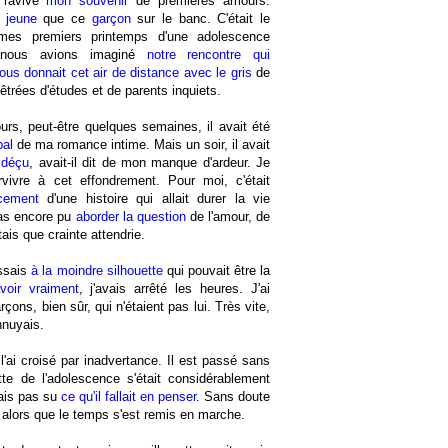
 ravivé
mon souvenir
de premières amours.
 jeune
que ce
garçon
sur le banc. C'était le
mes premiers printemps d'une adolescence
 nous avions imaginé
notre rencontre qui
 nous donnait cet air de distance avec le gris
de
trées d'études et de parents inquiets.
rs, peut-être quelques semaines, il avait été
pal
de ma romance intime. Mais un soir, il avait
,
déçu
, avait-il dit de mon manque d'ardeur. Je
vivre à cet effondrement. Pour moi, c'était
cement
d'une histoire qui allait durer la vie
pas encore pu
aborder la question
de l'amour, de
tais que crainte attendrie.
issais
à la moindre silhouette
qui pouvait être la
voir vraiment
, j'avais arrêté les heures. J'ai
rçons, bien sûr, qui n'étaient pas lui. Très vite,
nnuyais.
 l'ai croisé par inadvertance. Il est passé sans
tte de l'adolescence s'était considérablement
vais pas su
ce qu'il fallait en penser
. Sans doute
t alors que le temps s'est remis en marche.