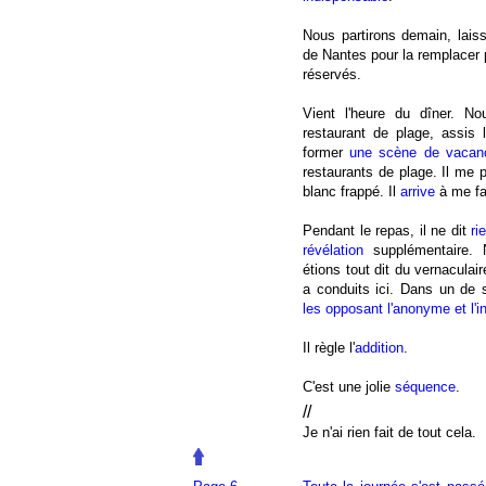
Nous partirons demain, laiss
de Nantes pour la remplacer
réservés.
Vient l'heure du dîner. 
restaurant de plage, assis 
former
une scène de vacan
restaurants de plage. Il me 
blanc frappé. Il
arrive
à me fai
Pendant le repas, il ne dit
ri
révélation
supplémentaire.
étions tout dit du vernaculai
a conduits ici. Dans un de
les opposant l'anonyme et l'
Il règle l'
addition
.
C'est une jolie
séquence
.
//
Je n'ai rien fait de tout cela.