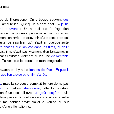
ut cela.
age de l'horoscope. On y trouve souvent
des
 amoureuse. Quelqu'un a écrit ceci : «
je ne
r le souvenir
». On ne sait pas s'il s'agit d'un
ation. Je pourrais peut-être écrire moi aussi
nt on arrête le souvenir d'une rencontre qui
uite. Je sais bien qu'il s'agit en quelque sorte
s choses que l'on voit dans les films, qu'on lit
ais, il ne s'agit pas vraiment d'un fantasme, ni
car tu existes vraiment, tu vis une
vie véritable
s. Tu n'es pas le produit de mon imagination.
davantage. Il y a les
images de rêves
.
Et puis il
que l'on croise et le film s'arrête
.
e
, mais la serveuse semblait feindre de ne pas
nt
où j'allais
abandonner
, elle l'a pourtant
mandé un cocktail avec
un goût douçâtre
, puis
faire passer le goût de ce cocktail sans autre
de me donner envie d'aller à Venise ou sur
 d'une ville italienne.