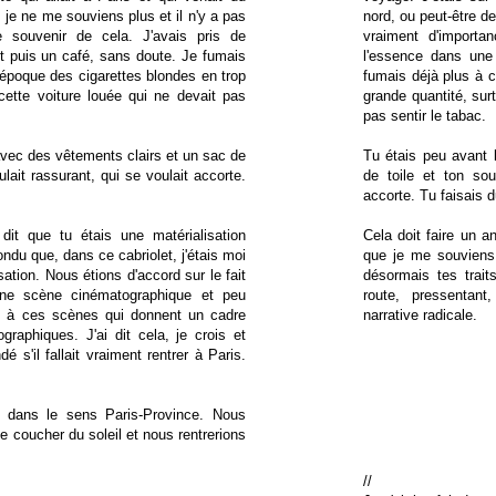
; je ne me souviens plus et il n'y a pas
nord, ou peut-être de
e souvenir de cela. J'avais pris de
vraiment d'importa
t puis un café, sans doute. Je fumais
l'essence dans une
 époque des cigarettes blondes en trop
fumais déjà plus à c
cette voiture louée qui ne devait pas
grande quantité, sur
pas sentir le tabac.
 avec des vêtements clairs et un sac de
Tu étais peu avant 
ulait rassurant, qui se voulait accorte.
de toile et ton sou
accorte. Tu faisais d
dit que tu étais une matérialisation
Cela doit faire un a
ndu que, dans ce cabriolet, j'étais moi
que je me souviens 
ation. Nous étions d'accord sur le fait
désormais tes traits
ne scène cinématographique et peu
route, pressentant
s à ces scènes qui donnent un cadre
narrative radicale.
ographiques. J'ai dit cela, je crois et
é s'il fallait vraiment rentrer à Paris.
 dans le sens Paris-Province. Nous
e coucher du soleil et nous rentrerions
//