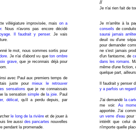
//
Je n'ai rien fait de to
te villégiature improvisée, mais
on a
Je m'arrête à la p
r
. Nous n'avons pas encore décidé
conseils
de conduite
voyage
.
Il faudrait y penser
. Je vais
saurai jamais arrête
ture.
deuil ou d'une sépar
pour demander comme
donné le mot, nous sommes sortis pour
ne s'est jamais prod
dore
. Je n'ai d'abord vu que
ton ombre
d'un fantasme, de
ce
oix grave
, que je reconnais déjà pour
dans les romans
. M
nom.
même d'une fiction, 
quelque part, ailleur
ainsi avec Paul aux premiers temps de
ntais juste pour
mieux le retrouver
Il faudrait y penser 
es sensations
que je ne connaissais
y a parfois un regard 
que la sensation
simple
de
la joie
. Paul
r, délicat
, qu'il a perdu depuis, par
J'ai demandé
la cart
me voir.
Au mome
apportée. J'ai com
marcher
le long de la rivière
et de jouer à
un verre d'eau
pour 
uis lire aussi
des pancartes
nouvelles
intérêt que celui 
aire pendant la promenade.
n'importe quelle place