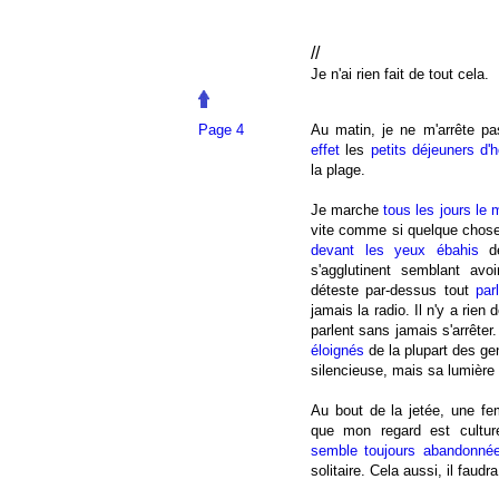
//
Je n'ai rien fait de tout cela.
Page 4
Au matin, je ne m'arrête p
effet
les
petits déjeuners d'h
la plage.
Je marche
tous les jours
le 
vite comme si quelque chose
devant les yeux ébahis
de
s'agglutinent semblant avo
déteste par-dessus tout
par
jamais la radio. Il n'y a rien 
parlent sans jamais s'arrêter.
éloignés
de la plupart des gen
silencieuse, mais sa lumière
Au bout de la jetée, une f
que mon regard est culturel
semble toujours abandonné
solitaire. Cela aussi, il faudr