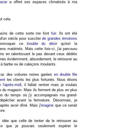
azar
a offert ses espaces climatisés à ma
ut cela.
gasins de cette sorte me font
fuir
. Ils ont été
 d'un siècle pour susciter
de grandes émotions
provoquer ce
trouble du désir
qu'est la
s matériels. Mais cette fois-ci, j'ai parcouru
ns en ralentissant le pas devant ceux dédiés
ais évidemment, absurdement, le retrouver au
 à barbe ou de caleçons moulants.
ar, des voitures noires garées
en double file
ent
les clients les plus fortunés. Nous étions
 l'après-midi
, il fallait rentrer mais je voulais
e du magasin. Mais ils ferment de plus en plus
ns du temps où j'y accompagnais ma grand-
 dépêcher avant la fermeture. Désormais, je
 après avoir dîné. Mais
j'imagine
que ce serait
ore.
e idée que celle de tenter de le retrouver au
-ce que je pouvais seulement espérer le