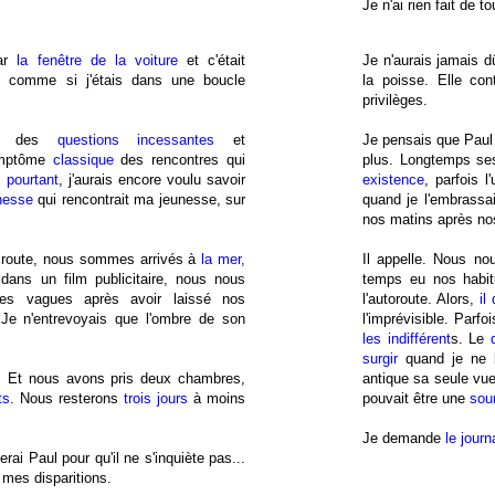
Je n'ai rien fait de to
par
la fenêtre de la voiture
et c'était
Je n'aurais jamais d
, comme si j'étais dans une boucle
la poisse. Elle con
privilèges.
ade des
questions incessantes
et
Je pensais que Paul
mptôme
classique
des rencontres qui
plus. Longtemps se
 pourtant
, j'aurais encore voulu savoir
existence
, parfois 
nesse
qui rencontrait ma jeunesse, sur
quand je l'embrassa
nos matins après no
 route, nous sommes arrivés à
la mer,
Il appelle. Nous n
ans un film publicitaire, nous nous
temps eu nos habitu
es vagues après avoir laissé nos
l'autoroute. Alors,
il
 Je n'entrevoyais que l'ombre de son
l'imprévisible. Parfo
les indifférent
s. Le
surgir
quand je ne l
. Et nous avons pris deux chambres,
antique sa seule vu
ts
. Nous resterons
trois jours
à moins
pouvait être une
sou
Je demande
le journ
lerai Paul pour qu'il ne s'inquiète pas...
e mes disparitions.