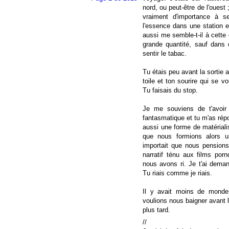
nord, ou peut-être de l'ouest 
vraiment d'importance à s
l'essence dans une station e
aussi me semble-t-il à cette
grande quantité, sauf dans 
sentir le tabac.
Tu étais peu avant la sortie
toile et ton sourire qui se vo
Tu faisais du stop.
Je me souviens de t'avoir 
fantasmatique et tu m'as répo
aussi une forme de matérialis
que nous formions alors u
importait que nous pension
narratif ténu aux films porn
nous avons ri. Je t'ai demand
Tu riais comme je riais.
Il y avait moins de monde
voulions nous baigner avant l
plus tard.
//