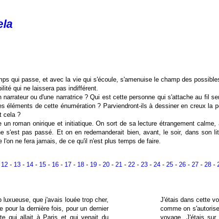
ela
emps qui passe, et avec la vie qui s'écoule, s'amenuise le champ des possibl
lité qui ne laissera pas indifférent.
un narrateur ou d'une narratrice ? Qui est cette personne qui s'attache au fil se
s éléments de cette énumération ? Parviendront-ils à dessiner en creux la pers
t cela ?
 un roman onirique et initiatique. On sort de sa lecture étrangement calme,
 ne s'est pas passé. Et on en redemanderait bien, avant, le soir, dans son li
l'on ne fera jamais, de ce qu'il n'est plus temps de faire.
-
12
-
13
-
14
-
15
-
16
-
17
-
18
-
19
-
20
-
21
-
22
-
23
-
24
-
25
-
26
-
27
-
28
-
p luxueuse, que j'avais louée trop cher,
J'étais dans cette vo
 pour la dernière fois, pour un dernier
comme on s'autorise 
ute qui allait à Paris et qui venait du
voyage. J'étais sur 