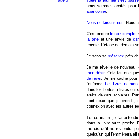
Page 6
Toute la journée s'est passé
nous sommes abrités pour 
abandonné
.
Nous ne faisons rien
. Nous a
C'est encore
le noir complet
la tête
et une envie de
da
encore. L'étape de demain se
Je sens sa
présence
près de
Je me réveille de nouveau,
mon désir
. Cela fait quelqu
de rêver
. Je me cache pour 
l'enfance.
Les livres ne man
dans les boîtes à livres qui 
arrêts de cars scolaires. Pa
sont ceux que je prends, 
connexion avec les autres le
Tôt ce matin, je l'ai entendu 
dans la Loire toute proche. 
me dis qu'il ne reviendra pa
quelqu'un qui l'emmènera aill