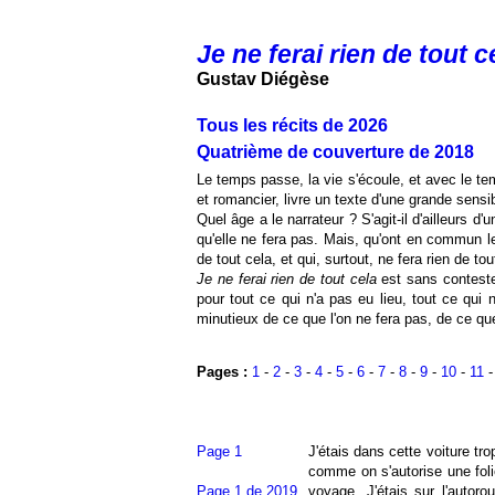
Je ne ferai rien de tout c
Gustav Diégèse
Tous les récits de 2026
Quatrième de couverture de 2018
Le temps passe, la vie s'écoule, et avec le t
et romancier, livre un texte d'une grande sensibi
Quel âge a le narrateur ? S'agit-il d'ailleurs d'
qu'elle ne fera pas. Mais, qu'ont en commun le
de tout cela, et qui, surtout, ne fera rien de tou
Je ne ferai rien de tout cela
est sans conteste
pour tout ce qui n'a pas eu lieu, tout ce qui
minutieux de ce que l'on ne fera pas, de ce que 
Pages :
1
-
2
-
3
-
4
-
5
-
6
-
7
-
8
-
9
-
10
-
11
Page 1
J'étais dans cette voiture tro
comme on s'autorise une folie
Page 1 de 2019
voyage. J'étais sur l'autoro