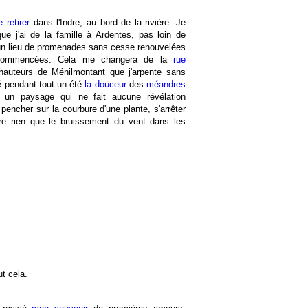
 retirer
dans l'Indre, au bord de la rivière. Je
ue j'ai de la famille à Ardentes, pas loin de
un lieu de promenades sans cesse renouvelées
commencées. Cela me changera de la
rue
auteurs de Ménilmontant que j'arpente sans
é pendant tout un été
la douceur
des
méandres
st un paysage qui ne fait aucune révélation
 pencher sur la courbure d'une plante, s'arrêter
re rien que le bruissement du vent dans les
ut cela.