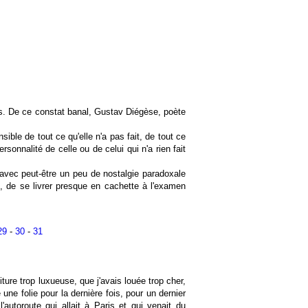
es. De ce constat banal, Gustav Diégèse, poète
nsible de tout ce qu'elle n'a pas fait, de tout ce
onnalité de celle ou de celui qui n'a rien fait
 avec peut-être un peu de nostalgie paradoxale
t, de se livrer presque en cachette à l'examen
29
-
30
-
31
iture trop luxueuse, que j'avais louée trop cher,
une folie pour la dernière fois, pour un dernier
l'autoroute qui allait à Paris et qui venait du