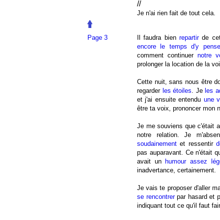
//
Je n'ai rien fait de tout cela.
Page 3
Il faudra bien
repartir
de cet
encore le temps d'y pense
comment continuer
notre 
prolonger la location de la voi
Cette nuit, sans nous être 
regarder
les étoiles
. Je
les a
et j'ai ensuite entendu
une v
être ta voix, prononcer mon 
Je me souviens que c'était 
notre relation. Je m'abse
soudainement
et ressentir
d
pas auparavant. Ce n'était 
avait un
humour assez lége
inadvertance, certainement.
Je vais te proposer d'aller 
se rencontrer
par hasard et p
indiquant tout ce qu'il faut f