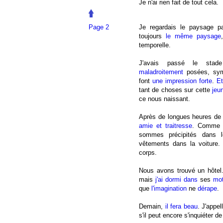
Je n'ai rien fait de tout cela.
Page 2
Je regardais le paysage 
toujours
le même paysage
temporelle.
J'avais passé le st
maladroitement
posées, sy
font
une impression forte
.
Et
tant de choses sur cette
jeu
ce nous naissant.
Après de longues heures de
amie et traitresse
. Comme d
sommes précipités dans l
vêtements dans la voiture.
corps.
Nous avons trouvé un hôtel
mais
j'ai dormi dans
ses
mo
que
l'imagination
ne
dérape
.
Demain,
il fera beau
. J'appel
s'il peut encore s'inquiéter d