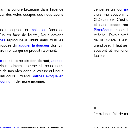
ant la voiture luxueuse dans l'agence
Je pense un jour
me
 par des vélos équipés que nous avons
crois me souvenir q
Châteauroux. C'est 
et sans cesse re
Nous mangeons du
poisson
. Dans ce
Pixerécourt
et des h
l'un en face de l'autre, Nous devons
relâche. J'avais aim
ces
reproduite à l'infini dans tous les
de la rivière. C'e
propose d'
inaugurer la douceur
d'un vin
grandiose. Il faut se
re rire, ce qui se produit rarement.
souvent et n'entend
feuilles.
en
de lui, je ne dis rien de moi,
aucune
 Nous faisons comme si nous nous
re de nos vies dans la voiture qui nous
 ses cours, Roland
Barthes évoque en
inconnu
. Il demeure inconnu.
//
Je n'ai rien fait de to