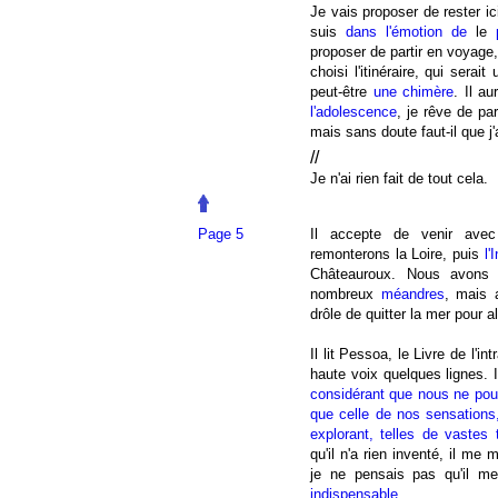
Je vais proposer de rester i
suis
dans l'émotion de
le
proposer de partir en voyage,
choisi l'itinéraire, qui serait
peut-être
une chimère
. Il a
l'adolescence
, je rêve de pa
mais sans doute faut-il que 
//
Je n'ai rien fait de tout cela.
Page 5
Il accepte de venir ave
remonterons la Loire, puis
l'
Châteauroux. Nous avons ch
nombreux
méandres
, mais 
drôle de quitter la mer pour a
Il lit Pessoa, le Livre de l'in
haute voix quelques lignes. I
considérant que nous ne pouv
que celle de nos sensations
explorant, telles de vastes 
qu'il n'a rien inventé, il me
je ne pensais pas qu'il me
indispensable
.