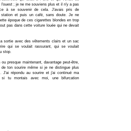
 l'ouest ; je ne me souviens plus et il n'y a pas
nce à se souvenir de cela. J'avais pris de
 station et puis un café, sans doute. Je ne
ette époque de ces cigarettes blondes en trop
tout pas dans cette voiture louée qui ne devait
la sortie avec des vêtements clairs et un sac
rire qui se voulait rassurant, qui se voulait
u stop.
n ou presque maintenant, davantage peut-être,
de ton sourire même si je ne distingue plus
. J'ai répondu au sourire et j'ai continué ma
, si tu montais avec moi, une bifurcation