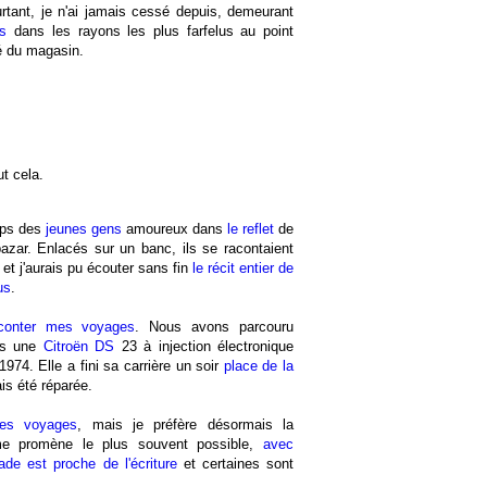
rtant, je n'ai jamais cessé depuis, demeurant
es
dans les rayons les plus farfelus au point
té du magasin.
ut cela.
mps des
jeunes gens
amoureux dans
le reflet
de
bazar. Enlacés sur un banc, ils se racontaient
 et j'aurais pu écouter sans fin
le récit entier de
us
.
conter mes voyages
. Nous avons parcouru
s une
Citroën DS
23 à injection électronique
1974. Elle a fini sa carrière un soir
place de la
is été réparée.
les voyages
, mais je préfère désormais la
e promène le plus souvent possible,
avec
de est proche de l'écriture
et certaines sont