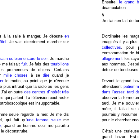
Ensuite,
le grand b
déambulation.
//
Je n'ai rien fait de to
as à la salle à manger. Je déteste
en
D'ordinaire les ma
ôtel
. Je vais directement marcher sur
imaginés il y a plus
collectives
, pour 
consommation de bien
matin ou bien encore le soir
. Je marche
allègrement
les rayo
 me faisait
fuir
. Je fais des
tourbillons
aux hommes. J'espér
s promeneurs de chiens. Certains
détour de tondeuses
ir
mille choses
à se
dire
quand je
ler
le matin, au point que je n'écoute
Devant le grand baz
de plus intrusif que la radio où les gens
attendaient
patiemm
 J'ai en outre
des centres d'intérêt très
dans l'assez tard de
s qui parlent. La télévision peut rester
observer la fermetur
 stroboscopique est insupportable.
tard. Je me souvie
mère, il fallait se
emme seule regarde la mer. Je me dis
pourrais y retourner
, qui fait qu'
une femme seule
me
pour le chercher enc
e
, quand un homme seul me paraîtra
a le déconstruire.
C'était une curieus
grand bazar. Est