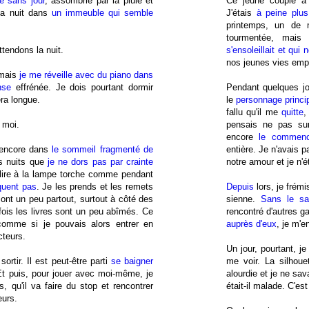
e sans jour
, assombrie par la pluie et
Ce jeune couple a
la nuit dans
un immeuble qui semble
J'étais
à peine plus
printemps, un de 
tourmentée, mais
ttendons la nuit.
s'ensoleillait et qui
nos jeunes vies empê
mais
je me réveille avec du piano dans
nse
effrénée. Je dois pourtant dormir
Pendant quelques jou
ra longue.
le
personnage princi
fallu qu'il me
quitte
 moi.
pensais ne pas sur
encore
le commen
 encore dans
le sommeil fragmenté de
entière. Je n'avais 
es nuits que
je ne dors pas par crainte
notre amour et je n'é
lire à la lampe torche comme pendant
quent pas
. Je les prends et les remets
Depuis
lors, je frém
sont un peu partout, surtout à côté des
sienne.
Sans le sa
rfois les livres sont un peu abîmés. Ce
rencontré d'autres ga
comme si je pouvais alors entrer en
auprès d'eux
, je m'e
cteurs.
Un jour, pourtant, je
sortir. Il est peut-être parti
se baigner
me voir. La silhoue
Et puis, pour jouer avec moi-même, je
alourdie et je ne sa
s, qu'il va faire du stop et rencontrer
était-il malade. C'es
eurs.