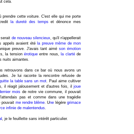
ut cela.
û prendre cette voiture. C'est elle qui me porte
tredit
la dureté des temps
et dénonce mes
 serait
de nouveau silencieux
, qu'il n'appellerait
s appels avaient été
la preuve même de mon
l'unique preuve. J'avais tant aimé
son émotion
is, la tension
érotique
entre nous,
la clarté
de
s nuits aimantes.
ous retrouvons dans ce bar où nous avons un
des. Je lui raconte la rencontre refusée de
 quitte la table sans un mot
. Paul aime cultiver
is, il réagit jalousement et d'autres fois, il
joue
dernier mois
de notre vie commune, il pouvait
'attendais pas et comme dans une tragédie
e pouvait
me rendre blême
. U
ne
légère
grimace
rce infinie de malentendus
.
al
, je le feuillette sans intérêt particulier.